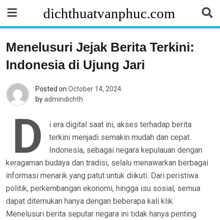
Skip
dichthuatvanphuc.com
to
content
Menelusuri Jejak Berita Terkini:
Indonesia di Ujung Jari
Posted on
October 14, 2024
by
admindichth
D
i era digital saat ini, akses terhadap berita
terkini menjadi semakin mudah dan cepat.
Indonesia, sebagai negara kepulauan dengan
keragaman budaya dan tradisi, selalu menawarkan berbagai
informasi menarik yang patut untuk diikuti. Dari peristiwa
politik, perkembangan ekonomi, hingga isu sosial, semua
dapat ditemukan hanya dengan beberapa kali klik.
Menelusuri berita seputar negara ini tidak hanya penting