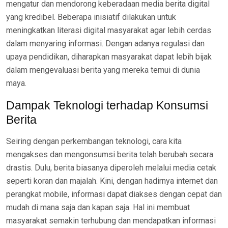
mengatur dan mendorong keberadaan media berita digital
yang kredibel. Beberapa inisiatif dilakukan untuk
meningkatkan literasi digital masyarakat agar lebih cerdas
dalam menyaring informasi. Dengan adanya regulasi dan
upaya pendidikan, diharapkan masyarakat dapat lebih bijak
dalam mengevaluasi berita yang mereka temui di dunia
maya.
Dampak Teknologi terhadap Konsumsi
Berita
Seiring dengan perkembangan teknologi, cara kita
mengakses dan mengonsumsi berita telah berubah secara
drastis. Dulu, berita biasanya diperoleh melalui media cetak
seperti koran dan majalah. Kini, dengan hadirnya internet dan
perangkat mobile, informasi dapat diakses dengan cepat dan
mudah di mana saja dan kapan saja. Hal ini membuat
masyarakat semakin terhubung dan mendapatkan informasi