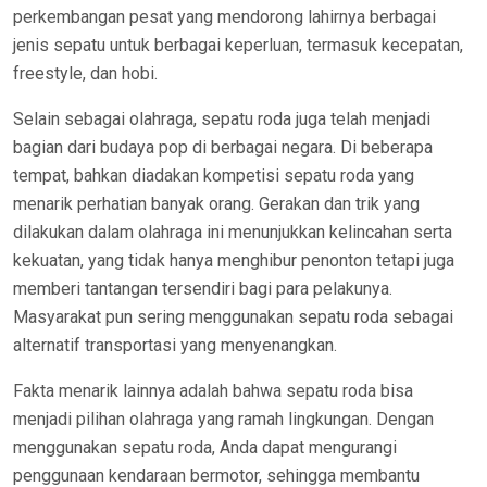
perkembangan pesat yang mendorong lahirnya berbagai
jenis sepatu untuk berbagai keperluan, termasuk kecepatan,
freestyle, dan hobi.
Selain sebagai olahraga, sepatu roda juga telah menjadi
bagian dari budaya pop di berbagai negara. Di beberapa
tempat, bahkan diadakan kompetisi sepatu roda yang
menarik perhatian banyak orang. Gerakan dan trik yang
dilakukan dalam olahraga ini menunjukkan kelincahan serta
kekuatan, yang tidak hanya menghibur penonton tetapi juga
memberi tantangan tersendiri bagi para pelakunya.
Masyarakat pun sering menggunakan sepatu roda sebagai
alternatif transportasi yang menyenangkan.
Fakta menarik lainnya adalah bahwa sepatu roda bisa
menjadi pilihan olahraga yang ramah lingkungan. Dengan
menggunakan sepatu roda, Anda dapat mengurangi
penggunaan kendaraan bermotor, sehingga membantu