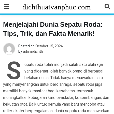
Skip
dichthuatvanphuc.com
to
content
Menjelajahi Dunia Sepatu Roda:
Tips, Trik, dan Fakta Menarik!
Posted on
October 15, 2024
by
admindichth
S
epatu roda telah menjadi salah satu olahraga
yang digemari oleh banyak orang di berbagai
belahan dunia. Tidak hanya menawarkan cara
yang menyenangkan untuk berolahraga, sepatu roda juga
memiliki banyak manfaat bagi kesehatan, termasuk
meningkatkan kebugaran kardiovaskular, keseimbangan, dan
kekuatan otot. Baik untuk pemula yang baru mencoba atau
roller skater berpengalaman, dunia sepatu roda menawarkan