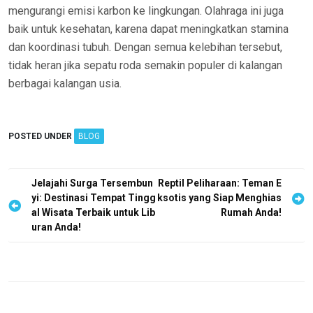
mengurangi emisi karbon ke lingkungan. Olahraga ini juga
baik untuk kesehatan, karena dapat meningkatkan stamina
dan koordinasi tubuh. Dengan semua kelebihan tersebut,
tidak heran jika sepatu roda semakin populer di kalangan
berbagai kalangan usia.
POSTED UNDER
BLOG
P
Jelajahi Surga Tersembun
Reptil Peliharaan: Teman E
yi: Destinasi Tempat Tingg
ksotis yang Siap Menghias
o
al Wisata Terbaik untuk Lib
Rumah Anda!
s
uran Anda!
t
n
a
v