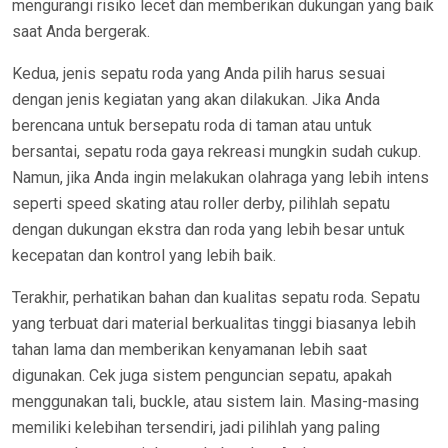
mengurangi risiko lecet dan memberikan dukungan yang baik
saat Anda bergerak.
Kedua, jenis sepatu roda yang Anda pilih harus sesuai
dengan jenis kegiatan yang akan dilakukan. Jika Anda
berencana untuk bersepatu roda di taman atau untuk
bersantai, sepatu roda gaya rekreasi mungkin sudah cukup.
Namun, jika Anda ingin melakukan olahraga yang lebih intens
seperti speed skating atau roller derby, pilihlah sepatu
dengan dukungan ekstra dan roda yang lebih besar untuk
kecepatan dan kontrol yang lebih baik.
Terakhir, perhatikan bahan dan kualitas sepatu roda. Sepatu
yang terbuat dari material berkualitas tinggi biasanya lebih
tahan lama dan memberikan kenyamanan lebih saat
digunakan. Cek juga sistem penguncian sepatu, apakah
menggunakan tali, buckle, atau sistem lain. Masing-masing
memiliki kelebihan tersendiri, jadi pilihlah yang paling