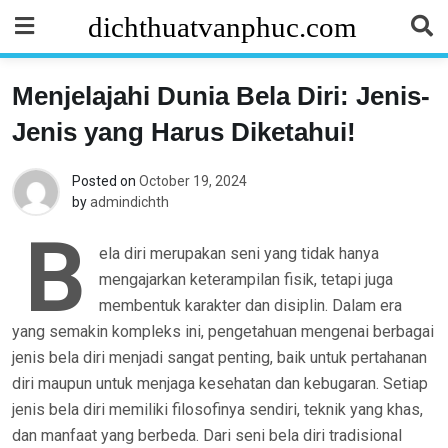
Skip
dichthuatvanphuc.com
to
content
Menjelajahi Dunia Bela Diri: Jenis-
Jenis yang Harus Diketahui!
Posted on
October 19, 2024
by
admindichth
B
ela diri merupakan seni yang tidak hanya
mengajarkan keterampilan fisik, tetapi juga
membentuk karakter dan disiplin. Dalam era
yang semakin kompleks ini, pengetahuan mengenai berbagai
jenis bela diri menjadi sangat penting, baik untuk pertahanan
diri maupun untuk menjaga kesehatan dan kebugaran. Setiap
jenis bela diri memiliki filosofinya sendiri, teknik yang khas,
dan manfaat yang berbeda. Dari seni bela diri tradisional