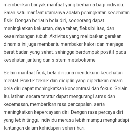
memberikan banyak manfaat yang berharga bagi individu.
Salah satu manfaat utamanya adalah peningkatan kesehatan
fisik. Dengan berlatih bela diri, seseorang dapat
meningkatkan kekuatan, daya tahan, fleksibilitas, dan
keseimbangan tubuh. Aktivitas yang melibatkan gerakan
dinamis ini juga membantu membakar kalori dan menjaga
berat badan yang sehat, sehingga berdampak positif pada
kesehatan jantung dan sistem metabolisme.
Selain manfaat fisik, bela diri juga mendukung kesehatan
mental. Praktik teknik dan disiplin yang diperlukan dalam
bela diri dapat meningkatkan konsentrasi dan fokus. Selain
itu, latihan secara teratur dapat mengurangi stres dan
kecemasan, memberikan rasa pencapaian, serta
meningkatkan kepercayaan diri. Dengan rasa percaya diri
yang lebih tinggi, individu merasa lebih mampu menghadapi
tantangan dalam kehidupan sehari-hari.