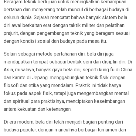
Beragam teknik bertujuan untuk meningkatkan kemampuan
bertahan dan menyerang telah muncul di berbagai budaya di
seluruh dunia. Sejarah mencatat bahwa banyak sistem bela
diri awal berkaitan erat dengan taktik militer dan pelatihan
prajurit, dengan pengembangan teknik yang beragam sesuai
dengan kondisi sosial dan budaya pada masa itu.
Selain sebagai metode pertahanan diri, bela diri juga
mendapatkan tempat sebagai bentuk seni dan disiplin diri. Di
Asia, misalnya, banyak gaya bela diri, seperti kung fu di China
dan karate di Jepang, menggabungkan teknik fisik dengan
filosofi dan etika yang mendalam. Praktik ini tidak hanya
fokus pada aspek fisik, tetapi juga mengembangkan mental
dan spiritual para praktisinya, menciptakan keseimbangan
antara kekuatan dan ketenangan.
Di era modern, bela diri telah menjadi bagian penting dari
budaya populer, dengan munculnya berbagai turnamen dan