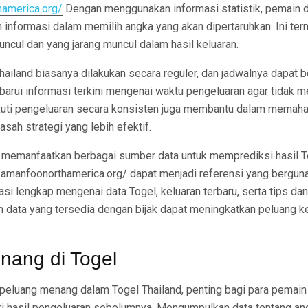
hamerica.org/
Dengan menggunakan informasi statistik, pemain
 informasi dalam memilih angka yang akan dipertaruhkan. Ini te
ncul dan yang jarang muncul dalam hasil keluaran.
ailand biasanya dilakukan secara reguler, dan jadwalnya dapat b
barui informasi terkini mengenai waktu pengeluaran agar tidak 
uti pengeluaran secara konsisten juga membantu dalam memaha
ah strategi yang lebih efektif.
memanfaatkan berbagai sumber data untuk memprediksi hasil To
//amanfoonorthamerica.org/ dapat menjadi referensi yang bergun
i lengkap mengenai data Togel, keluaran terbaru, serta tips dan
 data yang tersedia dengan bijak dapat meningkatkan peluang
nang di Togel
peluang menang dalam Togel Thailand, penting bagi para pemai
dari hasil pengeluaran sebelumnya. Mengumpulkan data tentang a