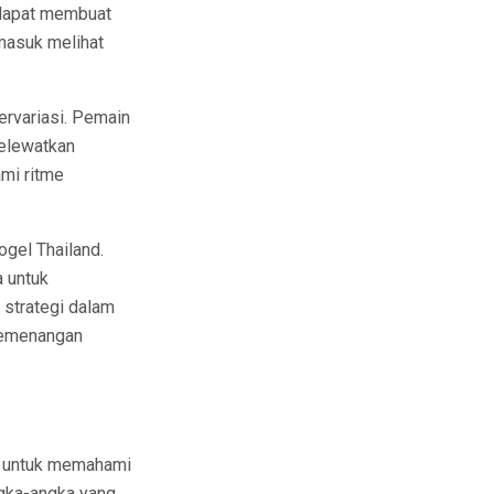
 dapat membuat
rmasuk melihat
ervariasi. Pemain
melewatkan
mi ritme
gel Thailand.
a untuk
 strategi dalam
 kemenangan
n untuk memahami
ngka-angka yang