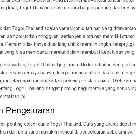
yang kuat, Togel Thailand telah menjadi bagian penting dari buday
k dari Togel Thailand adalah variasi jenis taruhan yang ditawark
ian sampai undian mingguan, setiap jenis taruhan memiliki aturan
. Pemain tidak hanya ditantang untuk memilih angka, tetapi ju
ran yang bisa membantu mereka dalam membuat keputusan yang l
 ditawarkan, Togel Thailand juga memiliki keterkaitan dengan ha
ak pemain percaya bahwa dengan menganalisis data dan mengikut
, mereka dapat meningkatkan peluang untuk menang. Oleh karena 
tentang Togel Thailand sangat penting bagi mereka yang serius i
rmainan ini.
an Pengeluaran
emen penting dalam dunia Togel Thailand. Data yang akurat dapa
tren dan pola yang mungkin muncul di pengeluaran sebelumnya.