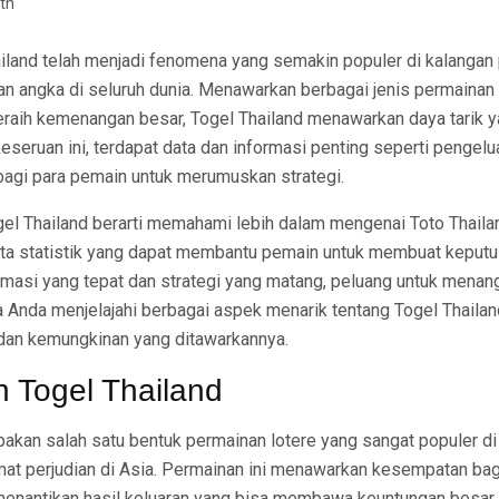
th
ailand telah menjadi fenomena yang semakin populer di kalanga
n angka di seluruh dunia. Menawarkan berbagai jenis permainan
raih kemenangan besar, Togel Thailand menawarkan daya tarik y
 keseruan ini, terdapat data dan informasi penting seperti pengel
bagi para pemain untuk merumuskan strategi.
el Thailand berarti memahami lebih dalam mengenai Toto Thaila
data statistik yang dapat membantu pemain untuk membuat keputu
rmasi yang tepat dan strategi yang matang, peluang untuk menang
a Anda menjelajahi berbagai aspek menarik tentang Togel Thailan
dan kemungkinan yang ditawarkannya.
 Togel Thailand
akan salah satu bentuk permainan lotere yang sangat populer di 
mat perjudian di Asia. Permainan ini menawarkan kesempatan bag
enantikan hasil keluaran yang bisa membawa keuntungan besar.