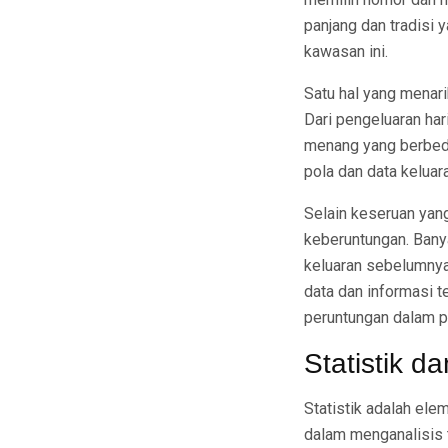
panjang dan tradisi 
kawasan ini.
Satu hal yang menari
Dari pengeluaran har
menang yang berbeda
pola dan data kelua
Selain keseruan yang
keberuntungan. Bany
keluaran sebelumnya
data dan informasi 
peruntungan dalam pe
Statistik d
Statistik adalah el
dalam menganalisis 