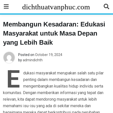
Skip
dichthuatvanphuc.com
to
content
Membangun Kesadaran: Edukasi
Masyarakat untuk Masa Depan
yang Lebih Baik
Posted on
October 19, 2024
by
admindichth
E
dukasi masyarakat merupakan salah satu pilar
penting dalam membangun kesadaran dan
mengembangkan kualitas hidup individu serta
komunitas. Dengan memberikan informasi yang tepat dan
relevan, kita dapat mendorong masyarakat untuk lebih
memahami isu-isu yang ada di sekitar mereka dan
bagaimana mereka dapat berkontribusi pada perubahan