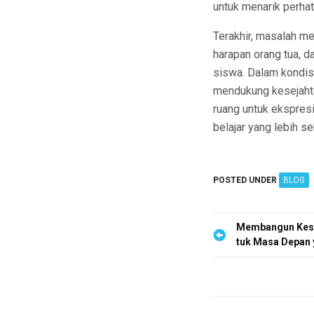
untuk menarik perhat
Terakhir, masalah me
harapan orang tua, 
siswa. Dalam kondisi
mendukung kesejahte
ruang untuk ekspres
belajar yang lebih se
POSTED UNDER
BLOG
P
Membangun Kesa
tuk Masa Depan 
o
s
t