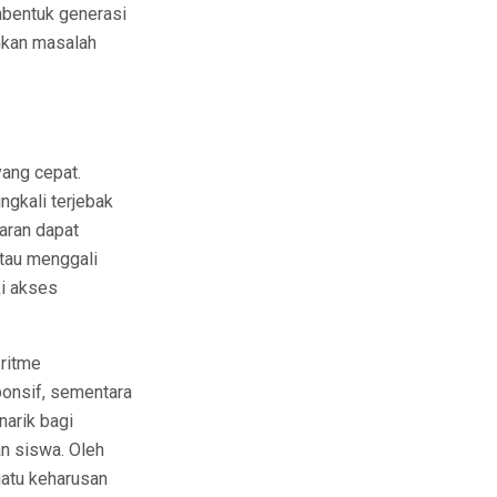
bentuk generasi
ahkan masalah
ang cepat.
gkali terjebak
aran dapat
atau menggali
ki akses
ritme
ponsif, sementara
arik bagi
an siswa. Oleh
uatu keharusan