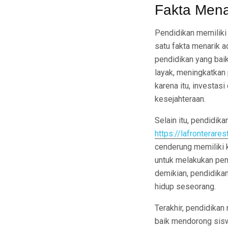
Fakta Mena
Pendidikan memiliki
satu fakta menarik 
pendidikan yang bai
layak, meningkatkan
karena itu, investas
kesejahteraan.
Selain itu, pendidik
https://lafronterare
cenderung memiliki k
untuk melakukan pem
demikian, pendidika
hidup seseorang.
Terakhir, pendidika
baik mendorong siswa