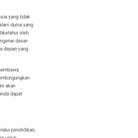
sia yang tidak
alam dunia yang
diketahui oleh
engenai dasar-
a depan yang
a membawa
membingungkan.
ini akan
Anda dapat
alui pendidikan,
an untuk