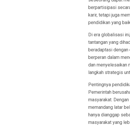
berpartisipasi secar
karir, tetapi juga m
pendidikan yang baik
Di era globalisasi 
tantangan yang diha
beradaptasi dengan c
berperan dalam menci
dan menyelesaikan m
langkah strategis un
Pentingnya pendidika
Pemerintah berusaha
masyarakat. Dengan 
memandang latar bela
hanya dianggap seba
masyarakat yang leb