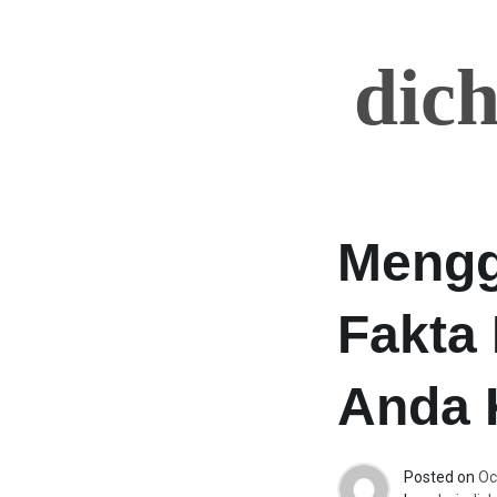
Skip
to
dic
content
Mengg
Fakta
Anda 
Posted on
Oc