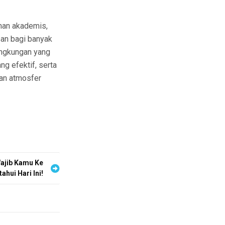
anan akademis,
san bagi banyak
lingkungan yang
g efektif, serta
kan atmosfer
Wajib Kamu Ke
tahui Hari Ini!