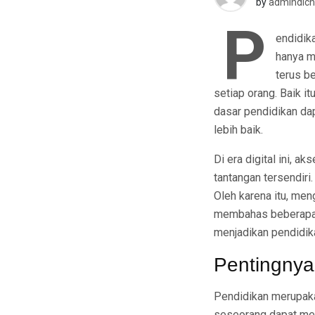
by
admindich
P
endidik
hanya m
terus b
setiap orang. Baik 
dasar pendidikan d
lebih baik.
Di era digital ini, 
tantangan tersendiri
Oleh karena itu, meng
membahas beberapa f
menjadikan pendidika
Pentingnya
Pendidikan merupaka
seseorang dapat meng