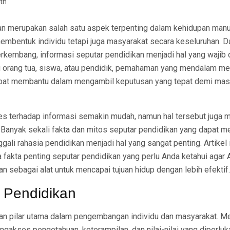
th
an merupakan salah satu aspek terpenting dalam kehidupan manu
embentuk individu tetapi juga masyarakat secara keseluruhan. D
erkembang, informasi seputar pendidikan menjadi hal yang wajib 
itu orang tua, siswa, atau pendidik, pemahaman yang mendalam m
apat membantu dalam mengambil keputusan yang tepat demi mas
akses terhadap informasi semakin mudah, namun hal tersebut jug
. Banyak sekali fakta dan mitos seputar pendidikan yang dapat 
gali rahasia pendidikan menjadi hal yang sangat penting. Artikel 
akta penting seputar pendidikan yang perlu Anda ketahui agar 
n sebagai alat untuk mencapai tujuan hidup dengan lebih efektif.
 Pendidikan
n pilar utama dalam pengembangan individu dan masyarakat. Mel
akses pengetahuan, keterampilan, dan nilai-nilai yang diperluk