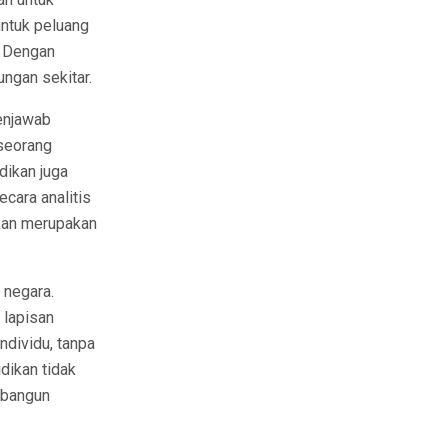
untuk peluang
. Dengan
ungan sekitar.
enjawab
eseorang
dikan juga
cara analitis
ikan merupakan
 negara.
 lapisan
ndividu, tanpa
dikan tidak
mbangun