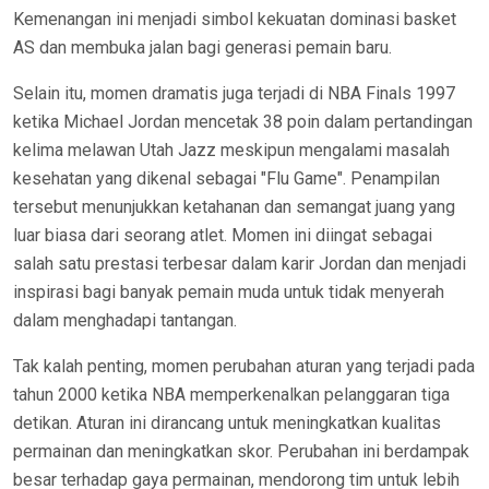
Kemenangan ini menjadi simbol kekuatan dominasi basket
AS dan membuka jalan bagi generasi pemain baru.
Selain itu, momen dramatis juga terjadi di NBA Finals 1997
ketika Michael Jordan mencetak 38 poin dalam pertandingan
kelima melawan Utah Jazz meskipun mengalami masalah
kesehatan yang dikenal sebagai "Flu Game". Penampilan
tersebut menunjukkan ketahanan dan semangat juang yang
luar biasa dari seorang atlet. Momen ini diingat sebagai
salah satu prestasi terbesar dalam karir Jordan dan menjadi
inspirasi bagi banyak pemain muda untuk tidak menyerah
dalam menghadapi tantangan.
Tak kalah penting, momen perubahan aturan yang terjadi pada
tahun 2000 ketika NBA memperkenalkan pelanggaran tiga
detikan. Aturan ini dirancang untuk meningkatkan kualitas
permainan dan meningkatkan skor. Perubahan ini berdampak
besar terhadap gaya permainan, mendorong tim untuk lebih