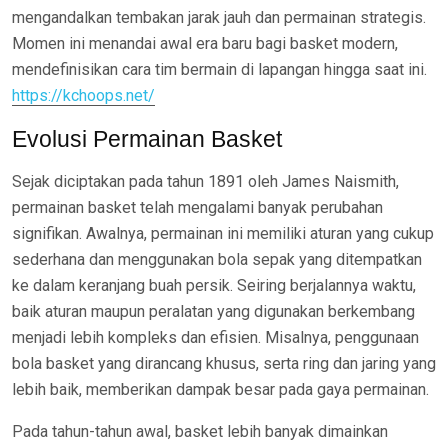
mengandalkan tembakan jarak jauh dan permainan strategis.
Momen ini menandai awal era baru bagi basket modern,
mendefinisikan cara tim bermain di lapangan hingga saat ini.
https://kchoops.net/
Evolusi Permainan Basket
Sejak diciptakan pada tahun 1891 oleh James Naismith,
permainan basket telah mengalami banyak perubahan
signifikan. Awalnya, permainan ini memiliki aturan yang cukup
sederhana dan menggunakan bola sepak yang ditempatkan
ke dalam keranjang buah persik. Seiring berjalannya waktu,
baik aturan maupun peralatan yang digunakan berkembang
menjadi lebih kompleks dan efisien. Misalnya, penggunaan
bola basket yang dirancang khusus, serta ring dan jaring yang
lebih baik, memberikan dampak besar pada gaya permainan.
Pada tahun-tahun awal, basket lebih banyak dimainkan