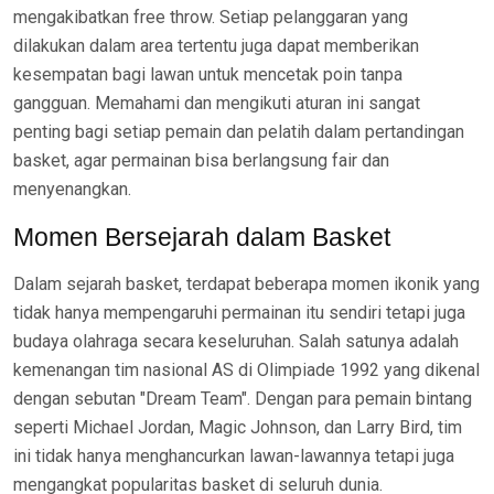
mengakibatkan free throw. Setiap pelanggaran yang
dilakukan dalam area tertentu juga dapat memberikan
kesempatan bagi lawan untuk mencetak poin tanpa
gangguan. Memahami dan mengikuti aturan ini sangat
penting bagi setiap pemain dan pelatih dalam pertandingan
basket, agar permainan bisa berlangsung fair dan
menyenangkan.
Momen Bersejarah dalam Basket
Dalam sejarah basket, terdapat beberapa momen ikonik yang
tidak hanya mempengaruhi permainan itu sendiri tetapi juga
budaya olahraga secara keseluruhan. Salah satunya adalah
kemenangan tim nasional AS di Olimpiade 1992 yang dikenal
dengan sebutan "Dream Team". Dengan para pemain bintang
seperti Michael Jordan, Magic Johnson, dan Larry Bird, tim
ini tidak hanya menghancurkan lawan-lawannya tetapi juga
mengangkat popularitas basket di seluruh dunia.