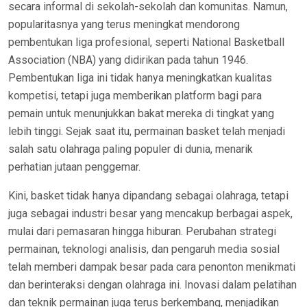
secara informal di sekolah-sekolah dan komunitas. Namun,
popularitasnya yang terus meningkat mendorong
pembentukan liga profesional, seperti National Basketball
Association (NBA) yang didirikan pada tahun 1946.
Pembentukan liga ini tidak hanya meningkatkan kualitas
kompetisi, tetapi juga memberikan platform bagi para
pemain untuk menunjukkan bakat mereka di tingkat yang
lebih tinggi. Sejak saat itu, permainan basket telah menjadi
salah satu olahraga paling populer di dunia, menarik
perhatian jutaan penggemar.
Kini, basket tidak hanya dipandang sebagai olahraga, tetapi
juga sebagai industri besar yang mencakup berbagai aspek,
mulai dari pemasaran hingga hiburan. Perubahan strategi
permainan, teknologi analisis, dan pengaruh media sosial
telah memberi dampak besar pada cara penonton menikmati
dan berinteraksi dengan olahraga ini. Inovasi dalam pelatihan
dan teknik permainan juga terus berkembang, menjadikan