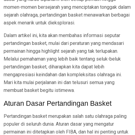
momen-momen bersejarah yang menciptakan tonggak dalam
sejarah olahraga, pertandingan basket menawarkan berbagai
aspek menarik untuk dieksplorasi.
Dalam artikel ini, kita akan membahas informasi seputar
pertandingan basket, mulai dari peraturan yang mendasari
permainan hingga highlight sejarah yang tak terlupakan.
Melalui pemahaman yang lebih baik tentang seluk-beluk
pertandingan basket, diharapkan kita dapat lebih
mengapresiasi keindahan dan kompleksitas olahraga ini.
Mari kita mulai perjalanan ini dan telusuri semua yang
membuat basket begitu istimewa.
Aturan Dasar Pertandingan Basket
Pertandingan basket merupakan salah satu olahraga paling
populer di seluruh dunia. Aturan dasar yang mengatur
permainan ini ditetapkan oleh FIBA, dan hal ini penting untuk