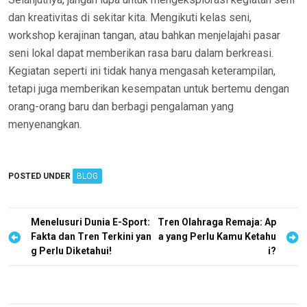
dan kreativitas di sekitar kita. Mengikuti kelas seni,
workshop kerajinan tangan, atau bahkan menjelajahi pasar
seni lokal dapat memberikan rasa baru dalam berkreasi.
Kegiatan seperti ini tidak hanya mengasah keterampilan,
tetapi juga memberikan kesempatan untuk bertemu dengan
orang-orang baru dan berbagi pengalaman yang
menyenangkan.
POSTED UNDER
BLOG
P
Menelusuri Dunia E-Sport:
Tren Olahraga Remaja: Ap
Fakta dan Tren Terkini yan
a yang Perlu Kamu Ketahu
o
g Perlu Diketahui!
i?
s
t