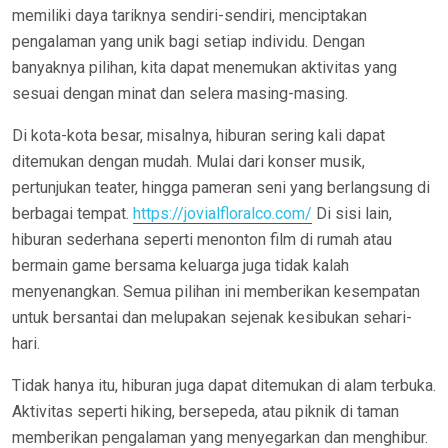
memiliki daya tariknya sendiri-sendiri, menciptakan
pengalaman yang unik bagi setiap individu. Dengan
banyaknya pilihan, kita dapat menemukan aktivitas yang
sesuai dengan minat dan selera masing-masing.
Di kota-kota besar, misalnya, hiburan sering kali dapat
ditemukan dengan mudah. Mulai dari konser musik,
pertunjukan teater, hingga pameran seni yang berlangsung di
berbagai tempat.
https://jovialfloralco.com/
Di sisi lain,
hiburan sederhana seperti menonton film di rumah atau
bermain game bersama keluarga juga tidak kalah
menyenangkan. Semua pilihan ini memberikan kesempatan
untuk bersantai dan melupakan sejenak kesibukan sehari-
hari.
Tidak hanya itu, hiburan juga dapat ditemukan di alam terbuka.
Aktivitas seperti hiking, bersepeda, atau piknik di taman
memberikan pengalaman yang menyegarkan dan menghibur.