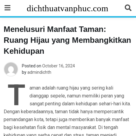
Skip
dichthuatvanphuc.com
to
content
Menelusuri Manfaat Taman:
Ruang Hijau yang Membangkitkan
Kehidupan
Posted on
October 16, 2024
by
admindichth
T
aman adalah ruang hijau yang sering kali
dianggap sepele, namun memiliki peran yang
sangat penting dalam kehidupan sehari-hari kita.
Dengan keberadaannya, taman tidak hanya mempercantik
pemandangan kota, tetapi juga memberikan banyak manfaat
bagi kesehatan fisik dan mental masyarakat. Di tengah
kehidupan yang serba cepat dan stres, taman menjadi