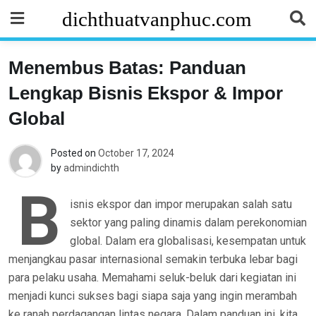
Skip
dichthuatvanphuc.com
to
content
Menembus Batas: Panduan
Lengkap Bisnis Ekspor & Impor
Global
Posted on
October 17, 2024
by
admindichth
B
isnis ekspor dan impor merupakan salah satu
sektor yang paling dinamis dalam perekonomian
global. Dalam era globalisasi, kesempatan untuk
menjangkau pasar internasional semakin terbuka lebar bagi
para pelaku usaha. Memahami seluk-beluk dari kegiatan ini
menjadi kunci sukses bagi siapa saja yang ingin merambah
ke ranah perdagangan lintas negara. Dalam panduan ini, kita