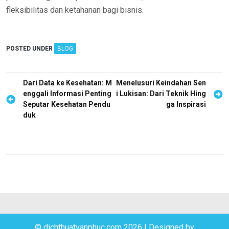
fleksibilitas dan ketahanan bagi bisnis.
POSTED UNDER
BLOG
P
Dari Data ke Kesehatan: M
Menelusuri Keindahan Sen
enggali Informasi Penting
i Lukisan: Dari Teknik Hing
o
Seputar Kesehatan Pendu
ga Inspirasi
s
duk
t
n
a
v
i
g
a
© dichthuatvanphuc.com 2026
|
Designed by